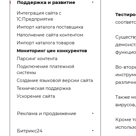
Поддержка и развитие
Интеграция сайта с
Тестиро
1С:Предприятие
соответ
Импорт каталога поставщика
Наполнение сайта контентом
Существ
Импорт каталога товаров
демонст
Мониторинг цен конкурентов
функцио
Парсинг контента
Подключение платежной
Во-втор
системы
инструме
Создание языковой версии сайта
различны
Техническая поддержка
Ускорение сайта
Также м
вирусов,
Реклама и продвижение
Кроме то
использо
Битрикс24