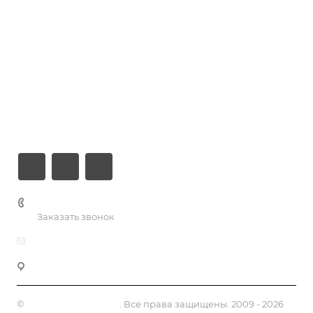
Кейсы
Хостинг
Компания
Информация
Контакты
+7 (926) 525-75-05
Заказать звонок
info@apsel.ru
141703 г. Москва, ул. Речная, 22, Долгопрудный
©
Апсель - веб студия
. Все права защищены. 2009 - 2026