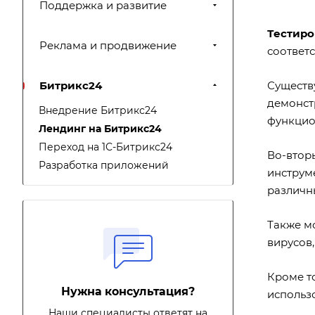
Поддержка и развитие
Тестиро
Реклама и продвижение
соответ
Битрикс24
Существ
демонст
Внедрение Битрикс24
функцио
Лендинг на Битрикс24
Переход на 1С-Битрикс24
Во-втор
Разработка приложений
инструме
различны
Также м
вирусов,
Кроме то
Нужна консультация?
использо
Наши специалисты ответят на