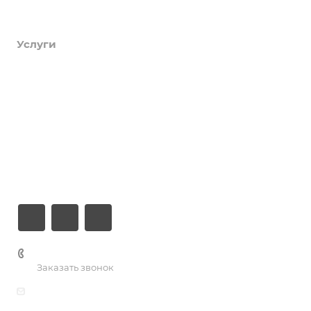
Продукты
Услуги
Кейсы
Хостинг
Компания
Информация
Контакты
+7 (926) 525-75-05
Заказать звонок
info@apsel.ru
Мы используем файлы cookie, разработанные нашими