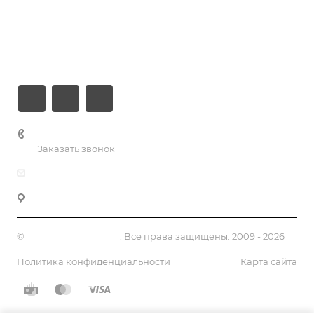
Компания
Информация
Контакты
+7 (926) 525-75-05
Заказать звонок
info@apsel.ru
141703 г. Москва, ул. Речная, 22, Долгопрудный
©
Апсель - веб студия
. Все права защищены. 2009 - 2026
Политика конфиденциальности
Карта сайта