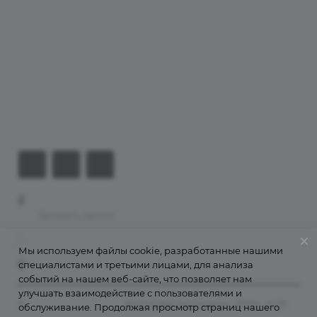
Кейсы
Хостинг
Компания
Информация
Контакты
+7 (926) 525-75-05
Заказать звонок
info@apsel.ru
Мы используем файлы cookie, разработанные нашими
специалистами и третьими лицами, для анализа
141703 г. Москва, ул. Речная, 22, Долгопрудный
событий на нашем веб-сайте, что позволяет нам
улучшать взаимодействие с пользователями и
©
Апсель - веб студия
. Все права защищены. 2009 - 2026
обслуживание. Продолжая просмотр страниц нашего