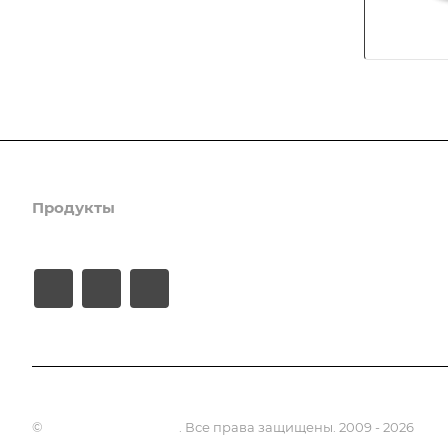
Продукты
Услуги
Кейсы
Хостинг
©
Апсель - веб студия
. Все права защищены. 2009 - 2026