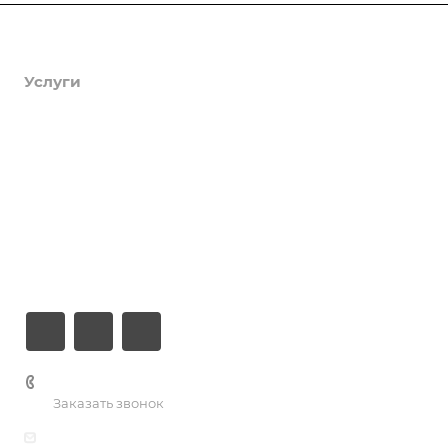
Продукты
Услуги
Кейсы
Хостинг
Компания
Информация
Контакты
+7 (926) 525-75-05
Заказать звонок
info@apsel.ru