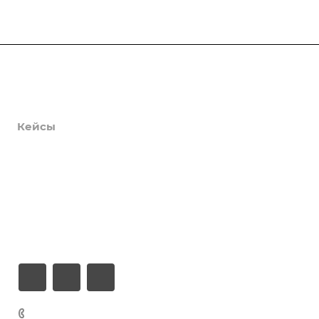
Продукты
Услуги
Кейсы
Хостинг
Компания
Информация
Контакты
+7 (926) 525-75-05