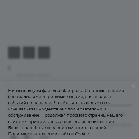
Компания
Информация
Контакты
+7 (926) 525-75-05
Заказать звонок
info@apsel.ru
Мы используем файлы cookie, разработанные нашими
специалистами и третьими лицами, для анализа
141703 г. Москва, ул. Речная, 22, Долгопрудный
событий на нашем веб-сайте, что позволяет нам
улучшать взаимодействие с пользователями и
©
Апсель - веб студия
. Все права защищены. 2009 - 2026
обслуживание. Продолжая просмотр страниц нашего
сайта, вы принимаете условия его использования.
Политика конфиденциальности
Карта сайта
Более подробные сведения смотрите в нашей
Политике в отношении файлов Cookie
.