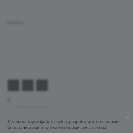
Услуги
Кейсы
Хостинг
Компания
Информация
Контакты
+7 (926) 525-75-05
Заказать звонок
info@apsel.ru
Мы используем файлы cookie, разработанные нашими
специалистами и третьими лицами, для анализа
141703 г. Москва, ул. Речная, 22, Долгопрудный