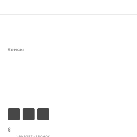
Продукты
Услуги
Кейсы
Хостинг
Компания
Информация
Контакты
+7 (926) 525-75-05
Заказать звонок