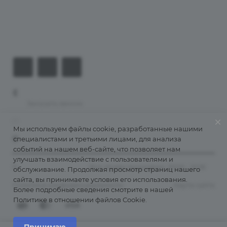
Информация
Контакты
+7 (926) 525-75-05
Заказать звонок
info@apsel.ru
Мы используем файлы cookie, разработанные нашими
специалистами и третьими лицами, для анализа
141703 г. Москва, ул. Речная, 22, Долгопрудный
событий на нашем веб-сайте, что позволяет нам
улучшать взаимодействие с пользователями и
©
Апсель - веб студия
. Все права защищены. 2009 - 2026
обслуживание. Продолжая просмотр страниц нашего
сайта, вы принимаете условия его использования.
Политика конфиденциальности
Карта сайта
Более подробные сведения смотрите в нашей
Политике в отношении файлов Cookie
.