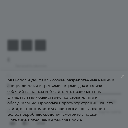
Компания
Информация
Контакты
+7 (926) 525-75-05
Заказать звонок
info@apsel.ru
Мы используем файлы cookie, разработанные нашими
специалистами и третьими лицами, для анализа
141703 г. Москва, ул. Речная, 22, Долгопрудный
событий на нашем веб-сайте, что позволяет нам
улучшать взаимодействие с пользователями и
©
Апсель - веб студия
. Все права защищены. 2009 - 2026
обслуживание. Продолжая просмотр страниц нашего
сайта, вы принимаете условия его использования.
Политика конфиденциальности
Карта сайта
Более подробные сведения смотрите в нашей
Политике в отношении файлов Cookie
.