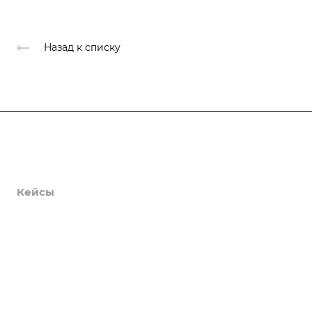
Назад к списку
Продукты
Услуги
Кейсы
Хостинг
Компания
Информация
Контакты