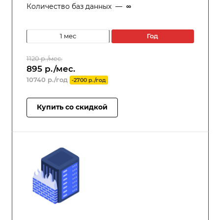
Количество баз данных
—
∞
1 мес
год
1120 р./мес.
895 р./мес.
10740 р./год
-2700 р./год
Купить со скидкой