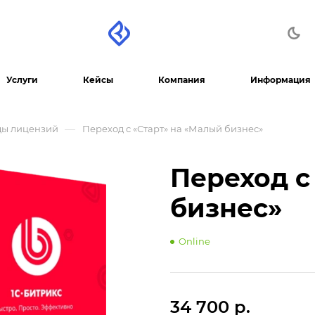
Услуги
Кейсы
Компания
Информация
—
ды лицензий
Переход с «Старт» на «Малый бизнес»
Переход с
бизнес»
Online
34 700 р.