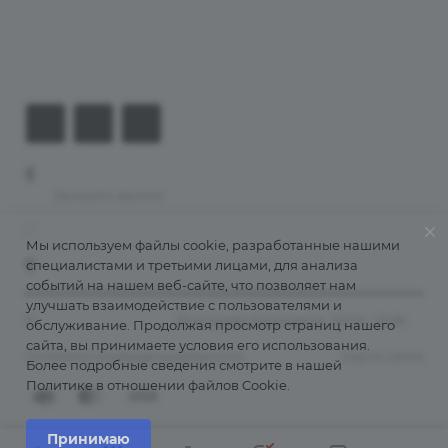
Информация
Контакты
+7 (926) 525-75-05
Заказать звонок
info@apsel.ru
Мы используем файлы cookie, разработанные нашими
специалистами и третьими лицами, для анализа
141703 г. Москва, ул. Речная, 22, Долгопрудный
событий на нашем веб-сайте, что позволяет нам
улучшать взаимодействие с пользователями и
©
Апсель - веб студия
. Все права защищены. 2009 - 2026
обслуживание. Продолжая просмотр страниц нашего
сайта, вы принимаете условия его использования.
Политика конфиденциальности
Карта сайта
Более подробные сведения смотрите в нашей
Политике в отношении файлов Cookie
.
Принимаю