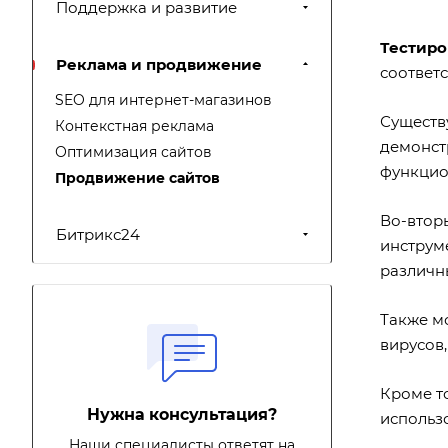
Поддержка и развитие
Тестиро
Реклама и продвижение
соответ
SEO для интернет-магазинов
Существ
Контекстная реклама
демонст
Оптимизация сайтов
функцио
Продвижение сайтов
Во-втор
Битрикс24
инструме
различны
Также м
вирусов,
Кроме то
Нужна консультация?
использо
Наши специалисты ответят на