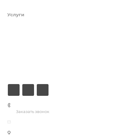
Продукты
Услуги
Кейсы
Хостинг
Компания
Информация
Контакты
+7 (926) 525-75-05
Заказать звонок
info@apsel.ru
Мы используем файлы cookie, разработанные нашими
специалистами и третьими лицами, для анализа
141703 г. Москва, ул. Речная, 22, Долгопрудный