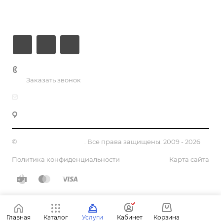
Контакты
+7 (926) 525-75-05
Заказать звонок
info@apsel.ru
141703 г. Москва, ул. Речная, 22, Долгопрудный
©
Апсель - веб студия
. Все права защищены. 2009 - 2026
Политика конфиденциальности
Карта сайта
Главная
Каталог
Услуги
Кабинет
Корзина