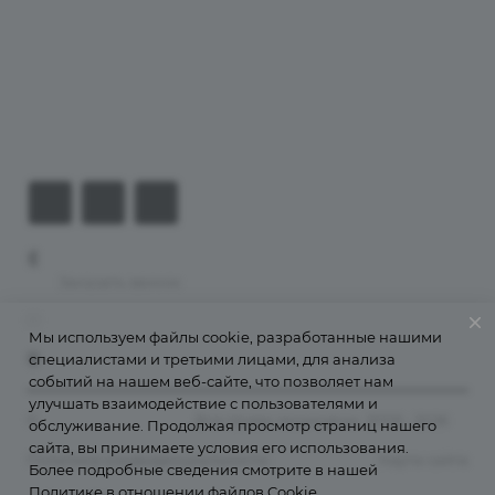
Хостинг
Компания
Информация
Контакты
+7 (926) 525-75-05
Заказать звонок
info@apsel.ru
Мы используем файлы cookie, разработанные нашими
специалистами и третьими лицами, для анализа
141703 г. Москва, ул. Речная, 22, Долгопрудный
событий на нашем веб-сайте, что позволяет нам
улучшать взаимодействие с пользователями и
©
Апсель - веб студия
. Все права защищены. 2009 - 2026
обслуживание. Продолжая просмотр страниц нашего
сайта, вы принимаете условия его использования.
Политика конфиденциальности
Карта сайта
Более подробные сведения смотрите в нашей
Политике в отношении файлов Cookie
.