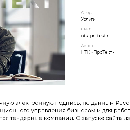
Сфера
Услуги
Сайт
ntk-protekt.ru
Автор
НТК «ПроТект»
чную электронную подпись, по данным Росст
танционного управления бизнесом и для раб
я тендерные компании. О запуске сайта из