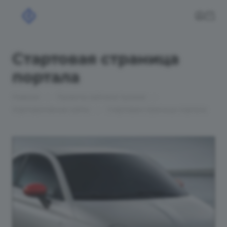
Стартовая страница
портала
—
—
Главная
Проекты сайтов в Чулыме
—
Корпоративные сайты
Стартовая страница портала