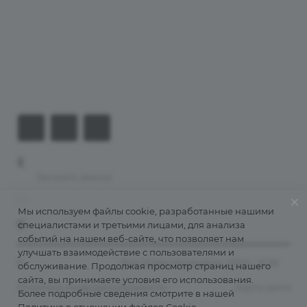
Хостинг
Компания
Информация
Контакты
+7 (926) 525-75-05
Заказать звонок
info@apsel.ru
Мы используем файлы cookie, разработанные нашими
специалистами и третьими лицами, для анализа
141703 г. Москва, ул. Речная, 22, Долгопрудный
событий на нашем веб-сайте, что позволяет нам
улучшать взаимодействие с пользователями и
©
Апсель - веб студия
. Все права защищены. 2009 - 2026
обслуживание. Продолжая просмотр страниц нашего
сайта, вы принимаете условия его использования.
Политика конфиденциальности
Карта сайта
Более подробные сведения смотрите в нашей