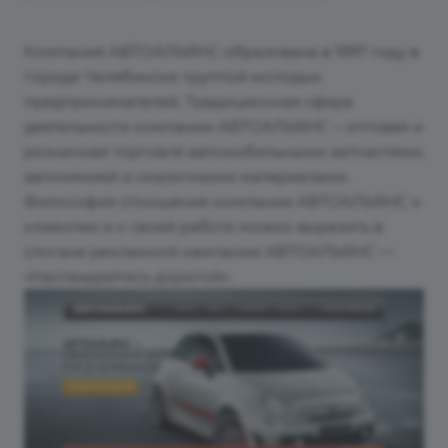
Компания АВТОАЛЬЯНС образована в 1997 году в
городе Челябинске группой молодых
предпринимателей. Традиционная сфера
деятельности компании АВТОАЛЬЯНС – оптовая и
розничная торговля автомобильными запчастями,
автохимией и смазочными материалами.
Философия отношения компании АВТОАЛЬЯНС к
клиентам и к своей работе можно выразить в
слогане рекламной кампании АВТОАЛЬЯНС —
«Наслаждайтесь дорогой».