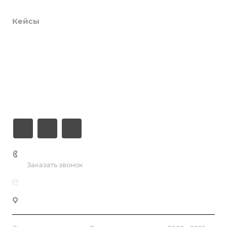
Услуги
Кейсы
Хостинг
Компания
Информация
Контакты
+7 (926) 525-75-05
Заказать звонок
info@apsel.ru
Мы используем файлы cookie, разработанные нашими
специалистами и третьими лицами, для анализа
141703 г. Москва, ул. Речная, 22, Долгопрудный
событий на нашем веб-сайте, что позволяет нам
улучшать взаимодействие с пользователями и