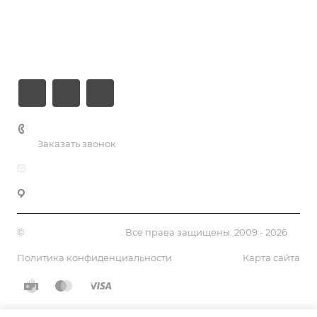
Информация
Контакты
+7 (926) 525-75-05
Заказать звонок
info@apsel.ru
141703 г. Москва, ул. Речная, 22, Долгопрудный
©
Апсель - веб студия
. Все права защищены. 2009 - 2026
Политика конфиденциальности
Карта сайта