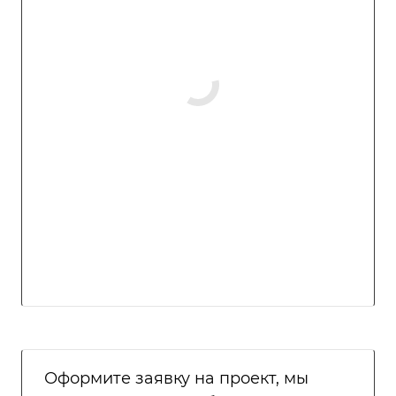
Оформите заявку на проект, мы
свяжемся с вами в ближайшее
время и ответим на все
интересующие вопросы.
Заказать проект
?
Описание
Характеристики