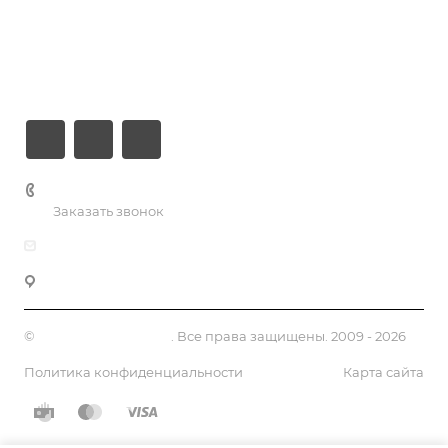
Компания
Информация
Контакты
+7 (926) 525-75-05
Заказать звонок
info@apsel.ru
141703 г. Москва, ул. Речная, 22, Долгопрудный
©
Апсель - веб студия
. Все права защищены. 2009 - 2026
Политика конфиденциальности
Карта сайта