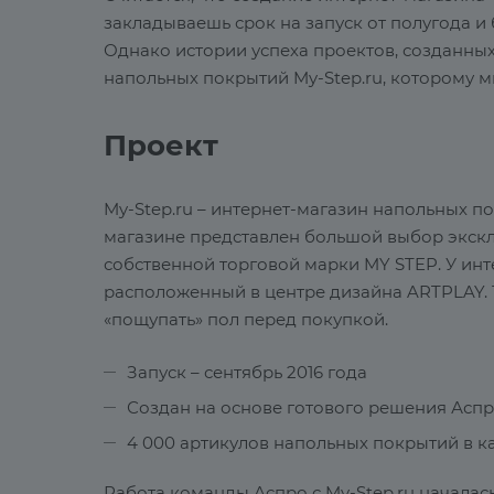
закладываешь срок на запуск от полугода и
Однако истории успеха проектов, созданных
напольных покрытий My-Step.ru, которому м
Проект
My-Step.ru – интернет-магазин напольных по
магазине представлен большой выбор экскл
собственной торговой марки MY STEP. У инт
расположенный в центре дизайна ARTPLAY.
«пощупать» пол перед покупкой.
Запуск – сентябрь 2016 года
Создан на основе
готового решения Аспр
4 000 артикулов напольных покрытий в ка
Работа команды Аспро с My-Step.ru началас