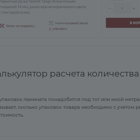
алькулятор расчета количеств
упаковок ламината понадобится под тот или иной метр
ывает, сколько упаковок товара необходимо с учетом р
стоимость.