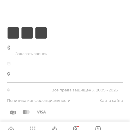
Информация
Контакты
+7 (926) 525-75-05
Заказать звонок
info@apsel.ru
141703 г. Москва, ул. Речная, 22, Долгопрудный
©
Апсель - веб студия
. Все права защищены. 2009 - 2026
Политика конфиденциальности
Карта сайта