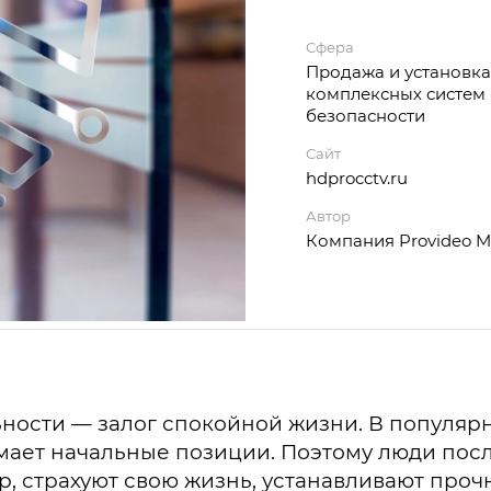
Сфера
Продажа и установка
комплексных систем
безопасности
Сайт
hdprocctv.ru
Автор
Компания Provideo M
ности — залог спокойной жизни. В популяр
мает начальные позиции. Поэтому люди пос
, страхуют свою жизнь, устанавливают прочн