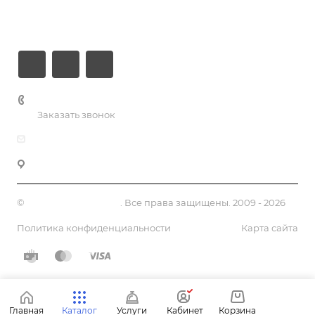
Контакты
+7 (926) 525-75-05
Заказать звонок
info@apsel.ru
141703 г. Москва, ул. Речная, 22, Долгопрудный
©
Апсель - веб студия
. Все права защищены. 2009 - 2026
Политика конфиденциальности
Карта сайта
Главная
Каталог
Услуги
Кабинет
Корзина