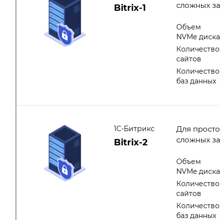
сложных з
Bitrix-1
Объем
NVMe диск
Количество
сайтов
Количество
баз данных
1C-Битрикс
Для просто
сложных з
Bitrix-2
Объем
NVMe диск
Количество
сайтов
Количество
баз данных