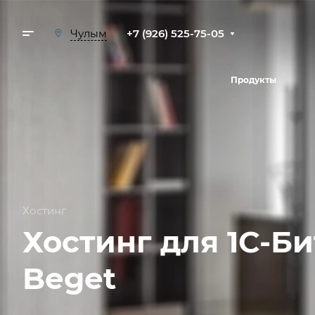
+7 (926) 525-75-05
Чулым
Продукты
Хостинг
Хостинг для 1С-Б
Beget