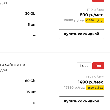
адач
1110 р./мес.
30 Gb
890 р./мес.
а
10680 р./год
-2640 р./год
5 шт
Купить со скидкой
∞
го сайта и не
1 мес
год
адач
1950 р./мес.
60 Gb
1490 р./мес.
а
17880 р./год
-5520 р./год
15 шт
Купить со скидкой
∞