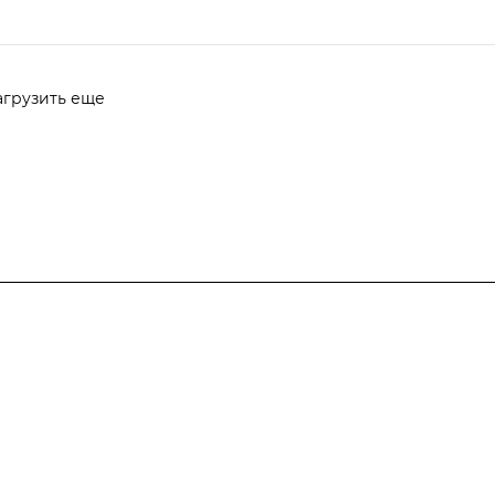
агрузить еще
Компания
Информация
Контакты