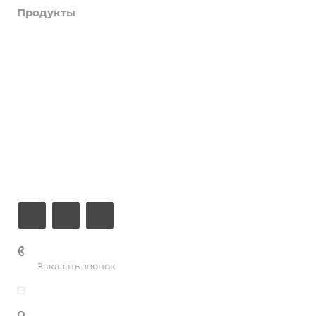
Продукты
Услуги
Кейсы
Хостинг
Компания
Информация
Контакты
+7 (926) 525-75-05
Заказать звонок
info@apsel.ru