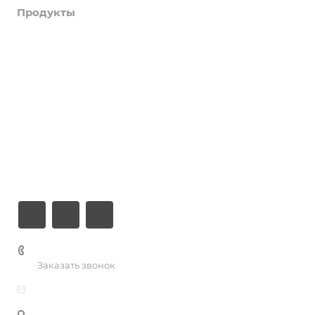
Продукты
Услуги
Кейсы
Хостинг
Компания
Информация
Контакты
+7 (926) 525-75-05
Заказать звонок
info@apsel.ru