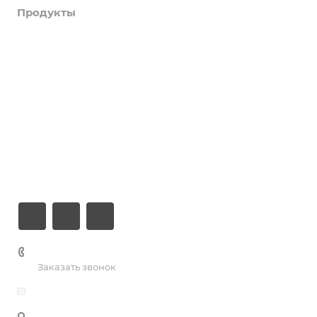
Продукты
Услуги
Кейсы
Хостинг
Компания
Информация
Контакты
+7 (926) 525-75-05
Заказать звонок
info@apsel.ru
Мы используем файлы cookie, разработанные нашими
специалистами и третьими лицами, для анализа