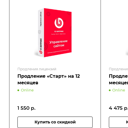
Продления лицензий
Продлени
Продление «Старт» на 12
Продле
месяцев
месяце
Online
Online
1 550
р.
4 475
р
Купить со скидкой