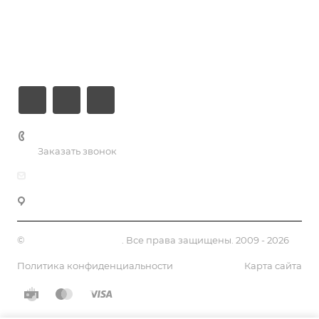
Компания
Информация
Контакты
+7 (926) 525-75-05
Заказать звонок
info@apsel.ru
141703 г. Москва, ул. Речная, 22, Долгопрудный
©
Апсель - веб студия
. Все права защищены. 2009 - 2026
Политика конфиденциальности
Карта сайта