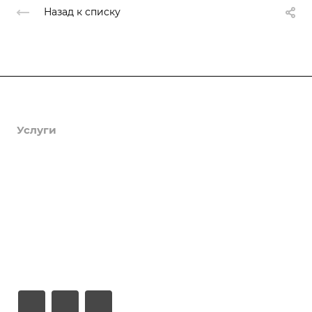
Назад к списку
Продукты
Услуги
Кейсы
Хостинг
Компания
Информация
Контакты