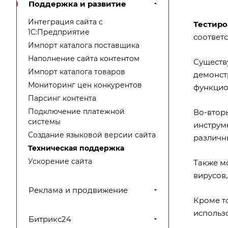
Поддержка и развитие
Интеграция сайта с
Тестиро
1С:Предприятие
соответ
Импорт каталога поставщика
Наполнение сайта контентом
Существ
Импорт каталога товаров
демонст
Мониторинг цен конкурентов
функцио
Парсинг контента
Подключение платежной
Во-втор
системы
инструме
Создание языковой версии сайта
различны
Техническая поддержка
Ускорение сайта
Также м
вирусов,
Реклама и продвижение
Кроме то
использо
Битрикс24