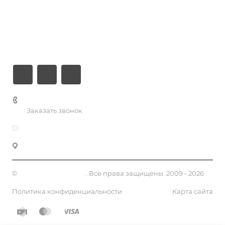
Компания
Информация
Контакты
+7 (926) 525-75-05
Заказать звонок
info@apsel.ru
141703 г. Москва, ул. Речная, 22, Долгопрудный
©
Апсель - веб студия
. Все права защищены. 2009 - 2026
Политика конфиденциальности
Карта сайта