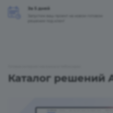
За 5 дней
Запустим ваш проект на новом готовом
решении под ключ!
Готовые интернет-магазины в Чебоксарах
Каталог решений 