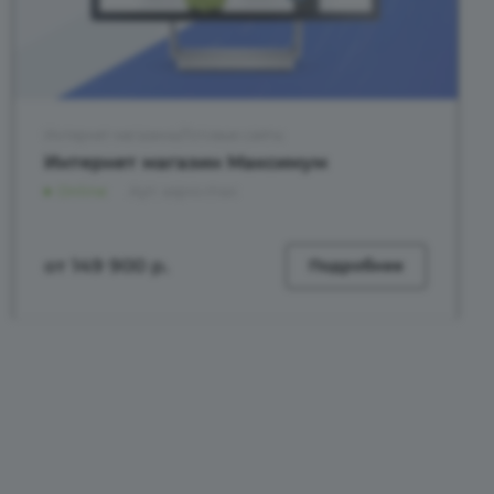
Интернет магазины/Готовые сайты
Интернет магазин Максимум
Online
Арт.
aspro.max
от 149 900
р.
Подробнее