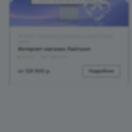
Интернет магазины/Корпоративные сайты/Готовые
сайты
Интернет магазин Лайтшоп
Online
Арт.
aspro.lite
от 129 900
р.
Подробнее