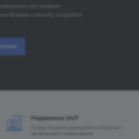
латежными системами,
те ближе к мечте, откройте
тплейс
Поддержка 24/7
Готовы проконсультировать и помочь с
проблемой в любое время