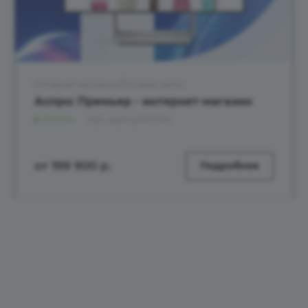
Интернет магазины/Готовые сайты
Аспро: Премьер - интернет-магазин
Online
Арт.
aspro.premier
от 199 900
р.
Подробнее