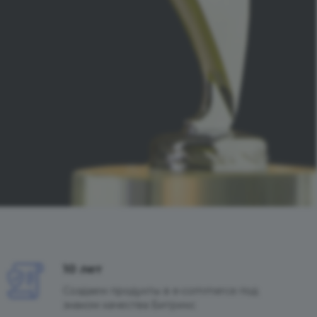
10 лет
Создаем продукты в e-commerce под
знаком качества Битрикс