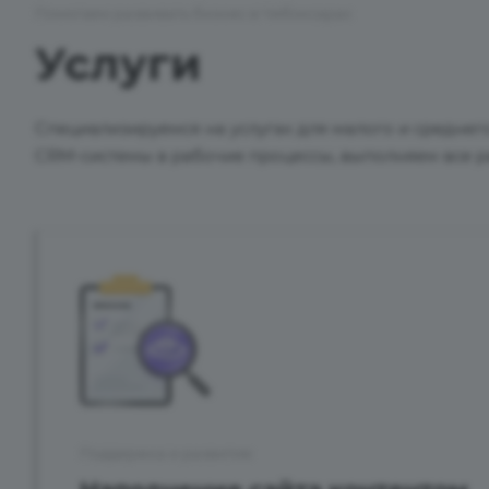
Помогаем развивать бизнес в Чебоксарах
Услуги
Специализируемся на услугах для малого и средне
CRM-системы в рабочие процессы, выполняем все р
Поддержка и развитие