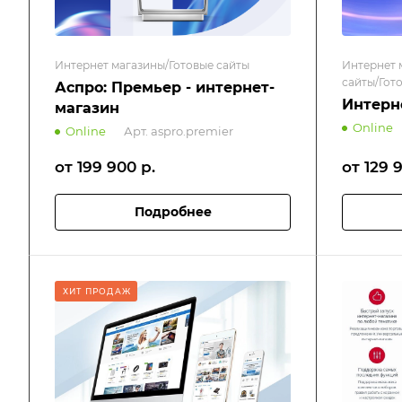
Интернет магазины/Готовые сайты
Интернет 
сайты/Гот
Аспро: Премьер - интернет-
Интерн
магазин
Online
Online
Арт.
aspro.premier
от 199 900
р.
от 129 
Подробнее
ХИТ ПРОДАЖ