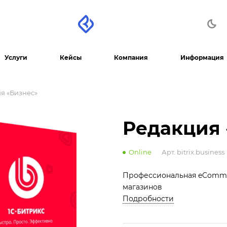
Услуги
Кейсы
Компания
Информация
я «Бизнес»
Редакция 
Online
Арт.
bitrix.business
Профессиональная eCommer
магазинов
Подробности