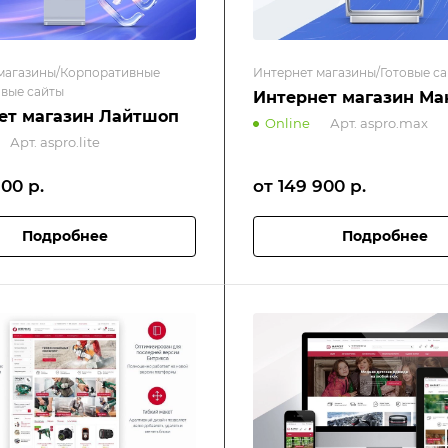
магазины/Корпоративные
Интернет магазины/Готовые с
овые сайты
Интернет магазин М
ет магазин Лайтшоп
Online
Арт.
aspro.max
Арт.
aspro.lite
900
р.
от 149 900
р.
Подробнее
Подробнее