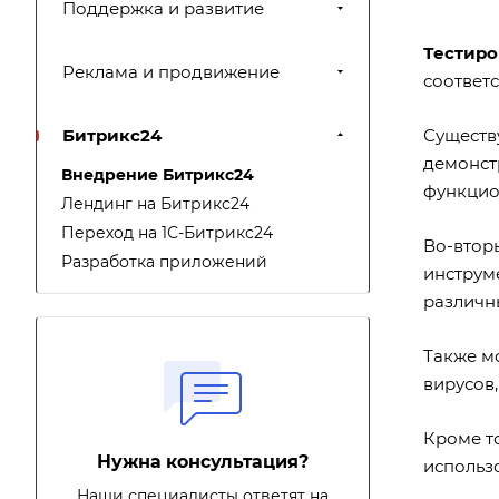
Поддержка и развитие
Тестиро
Реклама и продвижение
соответ
Битрикс24
Существ
демонст
Внедрение Битрикс24
функцио
Лендинг на Битрикс24
Переход на 1С-Битрикс24
Во-втор
Разработка приложений
инструме
различны
Также м
вирусов,
Кроме то
Нужна консультация?
использо
Наши специалисты ответят на