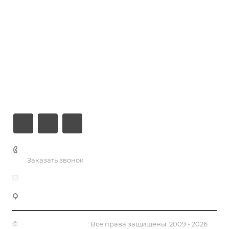
Кейсы
Хостинг
Компания
Информация
Контакты
+7 (926) 525-75-05
Заказать звонок
info@apsel.ru
141703 г. Москва, ул. Речная, 22, Долгопрудный
©
Апсель - веб студия
. Все права защищены. 2009 - 2026