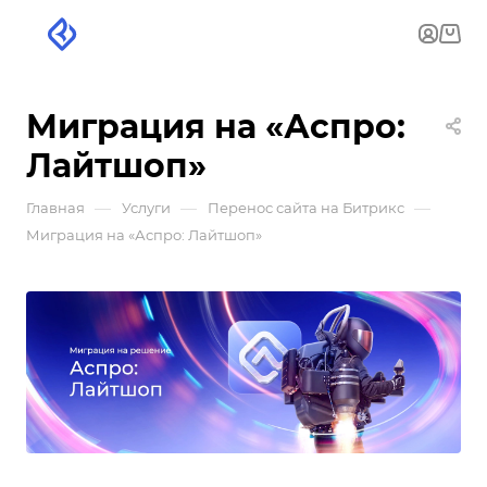
Миграция на «Аспро:
Лайтшоп»
—
—
—
Главная
Услуги
Перенос сайта на Битрикс
Миграция на «Аспро: Лайтшоп»