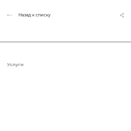
Назад к списку
Продукты
Услуги
Кейсы
Хостинг
Компания
Информация
Контакты