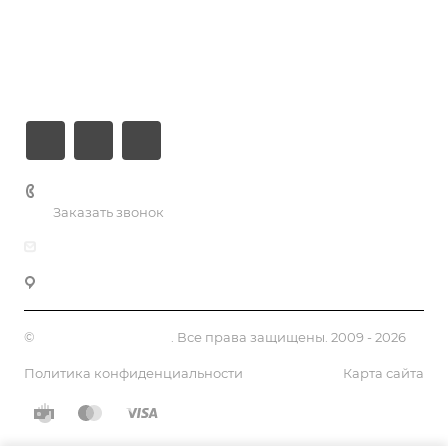
Компания
Информация
Контакты
+7 (926) 525-75-05
Заказать звонок
info@apsel.ru
141703 г. Москва, ул. Речная, 22, Долгопрудный
©
Апсель - веб студия
. Все права защищены. 2009 - 2026
Политика конфиденциальности
Карта сайта