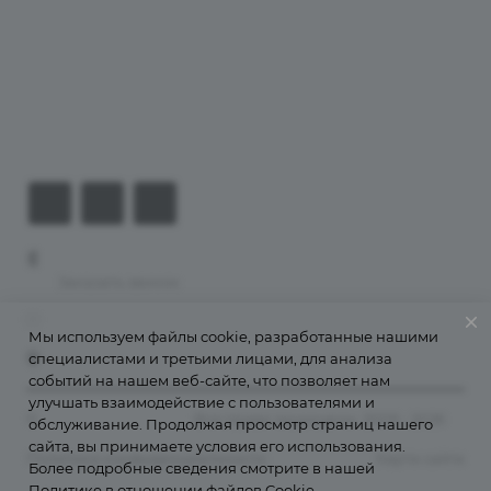
Хостинг
Компания
Информация
Контакты
+7 (926) 525-75-05
Заказать звонок
info@apsel.ru
Мы используем файлы cookie, разработанные нашими
специалистами и третьими лицами, для анализа
141703 г. Москва, ул. Речная, 22, Долгопрудный
событий на нашем веб-сайте, что позволяет нам
улучшать взаимодействие с пользователями и
©
Апсель - веб студия
. Все права защищены. 2009 - 2026
обслуживание. Продолжая просмотр страниц нашего
сайта, вы принимаете условия его использования.
Политика конфиденциальности
Карта сайта
Более подробные сведения смотрите в нашей
Политике в отношении файлов Cookie
.