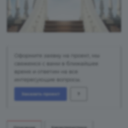
Оформите заявку на проект, мы
свяжемся с вами в ближайшее
время и ответим на все
интересующие вопросы.
Заказать проект
?
Описание
Характеристики