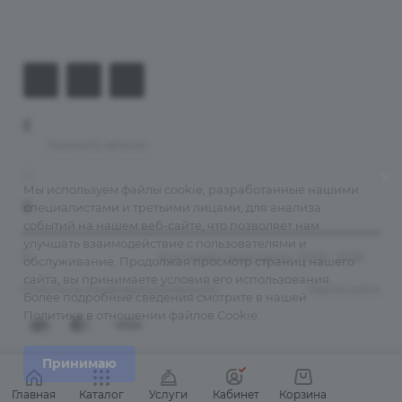
Контакты
+7 (926) 525-75-05
Заказать звонок
info@apsel.ru
Мы используем файлы cookie, разработанные нашими
специалистами и третьими лицами, для анализа
141703 г. Москва, ул. Речная, 22, Долгопрудный
событий на нашем веб-сайте, что позволяет нам
улучшать взаимодействие с пользователями и
©
Апсель - веб студия
. Все права защищены. 2009 - 2026
обслуживание. Продолжая просмотр страниц нашего
сайта, вы принимаете условия его использования.
Политика конфиденциальности
Карта сайта
Более подробные сведения смотрите в нашей
Политике в отношении файлов Cookie
.
Принимаю
Главная
Каталог
Услуги
Кабинет
Корзина