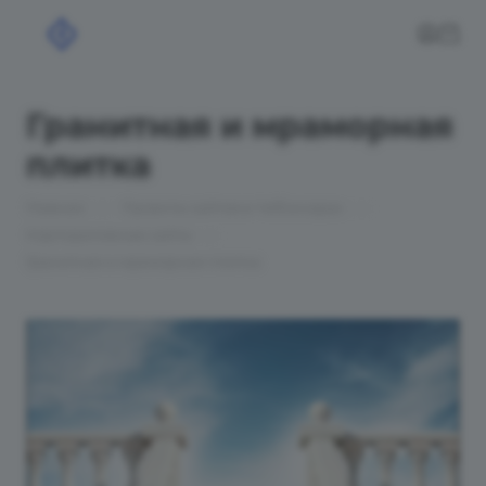
Гранитная и мраморная
плитка
—
—
Главная
Проекты сайтов в Чебоксарах
—
Корпоративные сайты
Гранитная и мраморная плитка