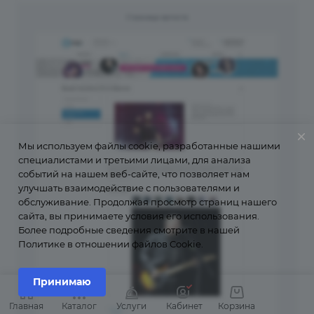
Мы используем файлы cookie, разработанные нашими
специалистами и третьими лицами, для анализа
событий на нашем веб-сайте, что позволяет нам
улучшать взаимодействие с пользователями и
обслуживание. Продолжая просмотр страниц нашего
сайта, вы принимаете условия его использования.
Более подробные сведения смотрите в нашей
Политике в отношении файлов Cookie
.
Принимаю
Главная
Каталог
Услуги
Кабинет
Корзина